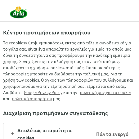
EL
Κέντρο προτιμήσεων απορρήτου
Τα «cookies» (μτφ. «μπισκότα»), εκτός από τέλειο συνοδευτικό για
Οι μικροί... μεγάλοι τυχεροί των Arla και Lurpak ετοίμασαν
το γάλα σας, είναι ένα απαραίτητο εργαλείο για εμάς, το οποίο μας
δίνει τη δυνατότητα να σας προσφέρουμε την καλύτερη εμπειρία
μοναδικές νοστιμιές.
χρήσης. Συνεχίζοντας την πλοήγησή σας στον ιστότοπό μας,
ΑΝΑΚΑΛΎΨΤΕ ΤΟΝ ΜΆΓΕΙΡΑ ΠΟΥ
αποδέχεστε τη χρήση «cookies» από εμάς. Για περισσότερες
πληροφορίες μπορείτε να διαβάσετε την πολιτική μας, για τη
ΚΡΎΒΕΤΑΙ ΜΈΣΑ ΣΑΣ!
χρήση των cookies. Ο όγκος των πληροφοριών που συλλέγουμε και
χρησιμοποιούμε για την εξυπηρέτησή σας, εξαρτάται από εσάς.
Διαβάστε
Google Privacy Policy
και την
πολιτική μας για τα cookie
και
πολιτική απορρήτου
μας
Διαχείριση προτιμήσεων συγκατάθεσης
Arla
›
Arla® ta nea mas
›
Απολύτως απαραίτητα
Πάντα ενεργό
cookies
Η
ip
H Iakovos Photiades Foodstuff Suppliers Ltd
, σε συνεργασία με