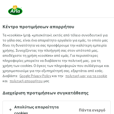
EL
Κέντρο προτιμήσεων απορρήτου
Τα «cookies» (μτφ. «μπισκότα»), εκτός από τέλειο συνοδευτικό για
Μια συνταγή της Ιωάννας Σταμούλου
το γάλα σας, είναι ένα απαραίτητο εργαλείο για εμάς, το οποίο μας
δίνει τη δυνατότητα να σας προσφέρουμε την καλύτερη εμπειρία
ΑΛΜΥΡΌ ΤΣΙΖΚΈΙΚ ΜΕ
χρήσης. Συνεχίζοντας την πλοήγησή σας στον ιστότοπό μας,
ΓΛΑΣΑΡΙΣΜΈΝΑ ΝΤΟΜΑΤΊΝΙΑ ΚΑΙ
αποδέχεστε τη χρήση «cookies» από εμάς. Για περισσότερες
ΒΑΣΙΛΙΚΌ
πληροφορίες μπορείτε να διαβάσετε την πολιτική μας, για τη
χρήση των cookies. Ο όγκος των πληροφοριών που συλλέγουμε και
χρησιμοποιούμε για την εξυπηρέτησή σας, εξαρτάται από εσάς.
Διαβάστε
Google Privacy Policy
και την
πολιτική μας για τα cookie
και
πολιτική απορρήτου
μας
Διαχείριση προτιμήσεων συγκατάθεσης
Arla
›
Συνταγες
›
Απολύτως απαραίτητα
Πάντα ενεργό
cookies
Υλικά