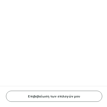
Lurpak®
Arla® in other countries
Ακολουθήστε μας
Reopen cookie popup
Cookies
Terms of use
Privacy Policy
Payment Policy
Επιβεβαίωση των επιλογών μου
© Arla Foods amba 2026