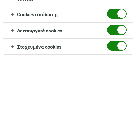
Cookies απόδοσης
Χρόνος ψησίματος:
14-16 λεπτά
Λειτουργικά cookies
Μερίδες:
4
Στοχευμένα cookies
Υλικά
6 φέτες καπνιστό χοιρινό μπούτι ψιλοκομμένο
300 γρ. σάλτσα τομάτας
150 γρ. φρέσκο τυρί κρέμα Arla
®
10 ασπρομανίταρα