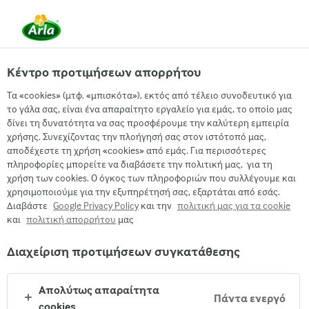
EL
Κέντρο προτιμήσεων απορρήτου
Τα «cookies» (μτφ. «μπισκότα»), εκτός από τέλειο συνοδευτικό για
Μια συνταγή από τον Αλέξανδρο Παπανδρέου
το γάλα σας, είναι ένα απαραίτητο εργαλείο για εμάς, το οποίο μας
ΠΙΤΣΑ ΜΕ ΦΡΕΣΚΟ ΤΥΡΙ ΚΡΕΜΑ,
δίνει τη δυνατότητα να σας προσφέρουμε την καλύτερη εμπειρία
ΣΟΤΑΡΙΣΜΕΝΑ ΜΑΝΙΤΑΡΙΑ, ΠΡΑΣΙΝΗ
χρήσης. Συνεχίζοντας την πλοήγησή σας στον ιστότοπό μας,
αποδέχεστε τη χρήση «cookies» από εμάς. Για περισσότερες
ΠΙΠΕΡΙΑ, ΤΟΜΑΤΙΝΙΑ ΚΑΙ
πληροφορίες μπορείτε να διαβάσετε την πολιτική μας, για τη
ΜΟΤΣΑΡΕΛΑ
χρήση των cookies. Ο όγκος των πληροφοριών που συλλέγουμε και
χρησιμοποιούμε για την εξυπηρέτησή σας, εξαρτάται από εσάς.
Διαβάστε
Google Privacy Policy
και την
πολιτική μας για τα cookie
και
πολιτική απορρήτου
μας
Διαχείριση προτιμήσεων συγκατάθεσης
Arla
›
Συνταγες
›
Απολύτως απαραίτητα
Πάντα ενεργό
cookies
Χρόνος προετοιμασίας:
10 λεπτά