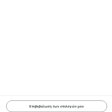
Άλλοι ιστότοποι της Arla®
Lurpak®
Arla® in other countries
Ακολουθήστε μας
Reopen cookie popup
Cookies
Terms of use
Privacy Policy
Payment Policy
Επιβεβαίωση των επιλογών μου