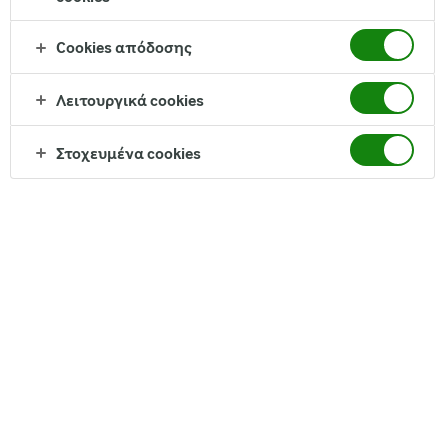
Cookies απόδοσης
Χρόνος προετοιμασίας
: 60 λεπτά συμπεριλαμβανομένου του
χρόνου μαγειρέματος
Λειτουργικά cookies
Στοχευμένα cookies
Υλικά
:
1 στήθος κοτόπουλου
100γρ τυρί Arla® cottage
5 λιαστές ντομάτες
5-6 κουταλιές ελαιόλαδο
Κόκκινο πιπερι
Θυμάρι