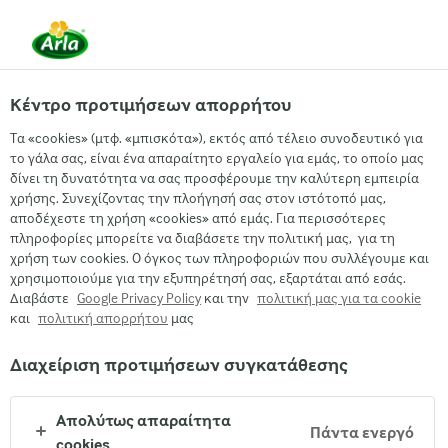
EL
Κέντρο προτιμήσεων απορρήτου
Τα «cookies» (μτφ. «μπισκότα»), εκτός από τέλειο συνοδευτικό για
το γάλα σας, είναι ένα απαραίτητο εργαλείο για εμάς, το οποίο μας
Απο Dorian Challenge
δίνει τη δυνατότητα να σας προσφέρουμε την καλύτερη εμπειρία
ΣΤΉΘΟΣ ΚΟΤΌΠΟΥΛΟΥ ΜΕ ΛΙΑΣΤΉ
χρήσης. Συνεχίζοντας την πλοήγησή σας στον ιστότοπό μας,
αποδέχεστε τη χρήση «cookies» από εμάς. Για περισσότερες
ΝΤΟΜΆΤΑ ΚΑΙ ARLA ΤΥΡΊ COTTAGE
πληροφορίες μπορείτε να διαβάσετε την πολιτική μας, για τη
χρήση των cookies. Ο όγκος των πληροφοριών που συλλέγουμε και
χρησιμοποιούμε για την εξυπηρέτησή σας, εξαρτάται από εσάς.
Διαβάστε
Google Privacy Policy
και την
πολιτική μας για τα cookie
και
πολιτική απορρήτου
μας
Διαχείριση προτιμήσεων συγκατάθεσης
Arla
›
Συνταγές με Arla® Protein
›
Απολύτως απαραίτητα
Πάντα ενεργό
cookies
Μερίδες
: 1