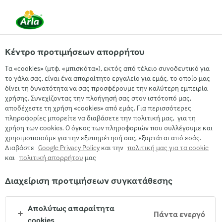
EL
Κέντρο προτιμήσεων απορρήτου
Arla
Τα προϊόντα μας
Arla®
Τα «cookies» (μτφ. «μπισκότα»), εκτός από τέλειο συνοδευτικό για
Arla® Pizza Light Protein
το γάλα σας, είναι ένα απαραίτητο εργαλείο για εμάς, το οποίο μας
δίνει τη δυνατότητα να σας προσφέρουμε την καλύτερη εμπειρία
150gr
χρήσης. Συνεχίζοντας την πλοήγησή σας στον ιστότοπό μας,
αποδέχεστε τη χρήση «cookies» από εμάς. Για περισσότερες
πληροφορίες μπορείτε να διαβάσετε την πολιτική μας, για τη
χρήση των cookies. Ο όγκος των πληροφοριών που συλλέγουμε και
χρησιμοποιούμε για την εξυπηρέτησή σας, εξαρτάται από εσάς.
Διαβάστε
Google Privacy Policy
και την
πολιτική μας για τα cookie
και
πολιτική απορρήτου
μας
Διαχείριση προτιμήσεων συγκατάθεσης
Απολύτως απαραίτητα
Πάντα ενεργό
cookies