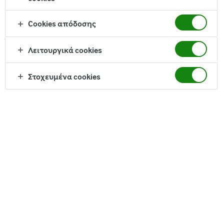
Cookies απόδοσης
Λειτουργικά cookies
Απολαύστε όλη τη γεύση αυτού του μείγματος δύο
ελαφρών τυριών,πολύ πιο ελαφρύ σε λιπαρά από την
Στοχευμένα cookies
παραδοσιακή μοτσαρέλα αλλά διατηρώντας τη
μοναδική γεύση της. Το Arla ® Grated Pizza Light Protein
περιέχει μόνο 14% απόλυτο λίπος.
Με 28γ πρωτεΐνης ανά 100γ Με τη μισή περιεκτικότητα
σε λιπαρά της παραδοσιακής μοτσαρέλας, σας
επιτρέπει να συνεχίσετε να απολαμβάνετε τη γεύση
των αγαπημένων σας πιάτων φροντίζοντας παράλληλα
τη σιλουέτα σας..