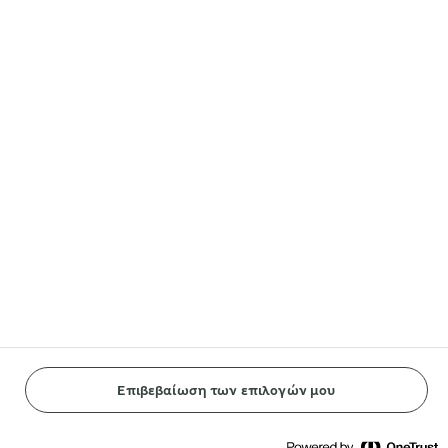
Lurpak®
Arla® in other countries
Ακολουθήστε μας
Reopen cookie popup
Cookies
Terms of use
Privacy Policy
Payment Policy
Επιβεβαίωση των επιλογών μου
© Arla Foods amba 2026