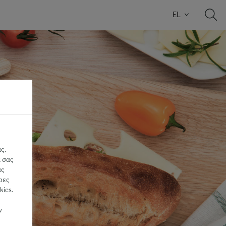
EL
ς,
α σας
ας
ρες
ies.
ν