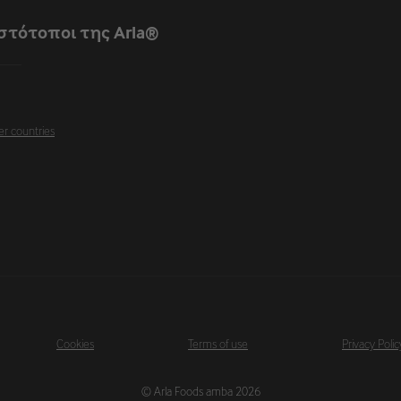
ιστότοποι της Arla®
er countries
Cookies
Terms of use
Privacy Polic
© Arla Foods amba 2026