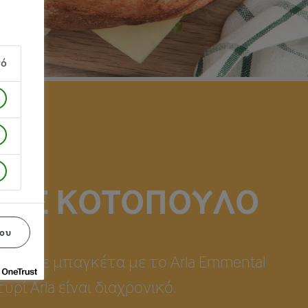
γό
αγή 1
ΙΤΣ ΚΟΤΌΠΟΥΛΟ
ου
υιτς με μπαγκέτα με το Arla Emmental
υρί Arla είναι διαχρονικό.