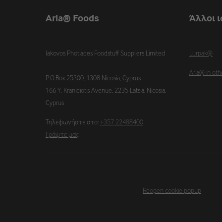
Arla® Foods
Άλλοι 
Iakovos Photiades Foodstuff Suppliers Limited

Lurpak®
Arla® in oth
P.O.Box 25300, 1308 Nicosia, Cyprus 

166 Y. Kranidiotis Avenue, 2235 Latsia, Nicosia, 
Cyprus
Τηλεφωνήστε στο:
+357 22488400
Γράψτε μας
Reopen cookie popup