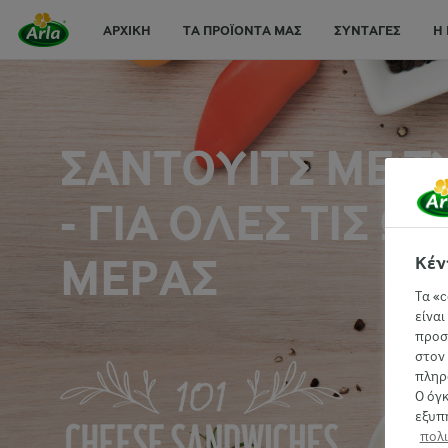
ΑΡΧΙΚΉ
ΤΑ ΠΡΟΪΌΝΤΑ ΜΑΣ
ΣΥΝΤΑΓΕΣ
Η 
ΣΆΝΤΟΥΙΤΣ ΜΕ Τ
- ΓΙΑ ΌΛΕΣ ΤΙΣ Ώ
ΜΈΡΑΣ
Κέν
Τα «c
είναι
προσ
στον 
πληρο
Ο όγ
εξυπ
πολι