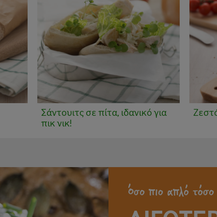
Σάντουιτς σε πίτα, ιδανικό για
Ζεστό
πικ νικ!
Όσο πιο απλό τόσο