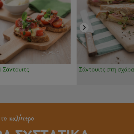
 Σάντουιτς
Σάντουιτς στη σχάρ
 το καλύτερο