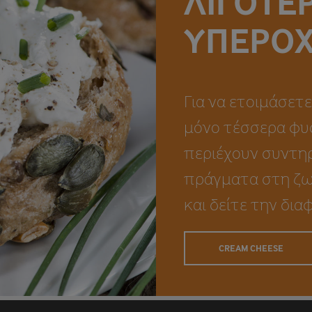
ΛΙΓΌΤΕΡ
ΥΠΈΡΟΧ
Για να ετοιμάσετε
μόνο τέσσερα φυσ
περιέχουν συντηρ
πράγματα στη ζωή
και δείτε την δια
CREAM CHEESE