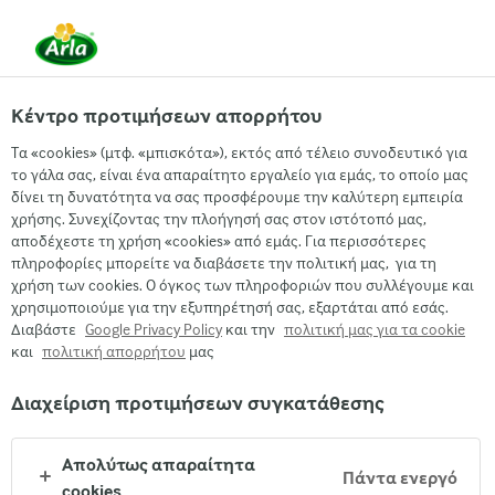
EL
Κέντρο προτιμήσεων απορρήτου
Κρεμώδες τυρί
ΣΆΝΤΟΥΙΤΣ ΜΕ ΨΩΜΊ ΣΊΚΑΛΗΣ ΚΑΙ
Τα «cookies» (μτφ. «μπισκότα»), εκτός από τέλειο συνοδευτικό για
το γάλα σας, είναι ένα απαραίτητο εργαλείο για εμάς, το οποίο μας
ΚΡΕΜΏΔΕΣ ΤΥΡΊ
δίνει τη δυνατότητα να σας προσφέρουμε την καλύτερη εμπειρία
χρήσης. Συνεχίζοντας την πλοήγησή σας στον ιστότοπό μας,
με ψητά λαχανικά και κρεμώδες τυρί Arla®
αποδέχεστε τη χρήση «cookies» από εμάς. Για περισσότερες
πληροφορίες μπορείτε να διαβάσετε την πολιτική μας, για τη
χρήση των cookies. Ο όγκος των πληροφοριών που συλλέγουμε και
χρησιμοποιούμε για την εξυπηρέτησή σας, εξαρτάται από εσάς.
Διαβάστε
Google Privacy Policy
και την
πολιτική μας για τα cookie
και
πολιτική απορρήτου
μας
Διαχείριση προτιμήσεων συγκατάθεσης
Απολύτως απαραίτητα
Πάντα ενεργό
cookies