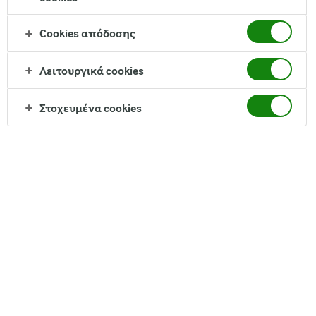
Cookies απόδοσης
Λειτουργικά cookies
Στοχευμένα cookies
Ένα μπουκάλι = ένα γεύμα.
Απολαύστε την υπέροχη γεύση απαλής σοκολάτας και
πλούσιας καραμέλας. Το ρόφημα αντικατάστασης
γεύματος Arla Protein Food to Go με γεύση Σοκολάτα-
Καραμέλα είναι πλούσιο σε πρωτεΐνη και ακόμα πιο
πλούσιο σε γεύση. Είναι επίσης κατάλληλο για
χορτοφάγους.