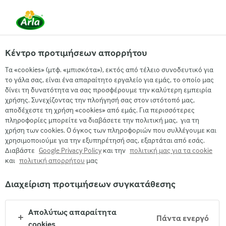
EL
Κέντρο προτιμήσεων απορρήτου
Arla
Τα προϊόντα μας
Τα «cookies» (μτφ. «μπισκότα»), εκτός από τέλειο συνοδευτικό για
Arla® Protein Ρόφημα
το γάλα σας, είναι ένα απαραίτητο εργαλείο για εμάς, το οποίο μας
δίνει τη δυνατότητα να σας προσφέρουμε την καλύτερη εμπειρία
αντικατάστασης
χρήσης. Συνεχίζοντας την πλοήγησή σας στον ιστότοπό μας,
αποδέχεστε τη χρήση «cookies» από εμάς. Για περισσότερες
γεύματος με γεύση
πληροφορίες μπορείτε να διαβάσετε την πολιτική μας, για τη
χρήση των cookies. Ο όγκος των πληροφοριών που συλλέγουμε και
Σοκολάτα - Καραμέλα
χρησιμοποιούμε για την εξυπηρέτησή σας, εξαρτάται από εσάς.
Διαβάστε
Google Privacy Policy
και την
πολιτική μας για τα cookie
και
πολιτική απορρήτου
μας
Διαχείριση προτιμήσεων συγκατάθεσης
Απολύτως απαραίτητα
Πάντα ενεργό
cookies