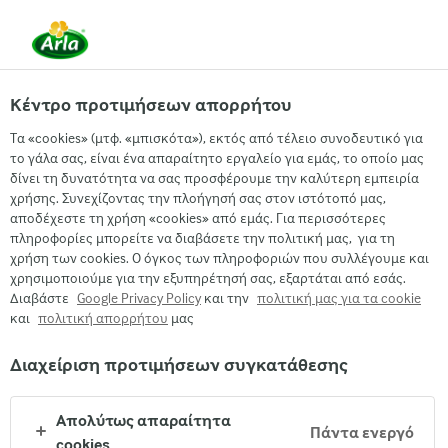
EL
Κέντρο προτιμήσεων απορρήτου
Arla
Τα προϊόντα μας
Τα «cookies» (μτφ. «μπισκότα»), εκτός από τέλειο συνοδευτικό για
Arla® Protein Cottage
το γάλα σας, είναι ένα απαραίτητο εργαλείο για εμάς, το οποίο μας
δίνει τη δυνατότητα να σας προσφέρουμε την καλύτερη εμπειρία
Cheese 220 g
χρήσης. Συνεχίζοντας την πλοήγησή σας στον ιστότοπό μας,
αποδέχεστε τη χρήση «cookies» από εμάς. Για περισσότερες
πληροφορίες μπορείτε να διαβάσετε την πολιτική μας, για τη
χρήση των cookies. Ο όγκος των πληροφοριών που συλλέγουμε και
χρησιμοποιούμε για την εξυπηρέτησή σας, εξαρτάται από εσάς.
Διαβάστε
Google Privacy Policy
και την
πολιτική μας για τα cookie
και
πολιτική απορρήτου
μας
Διαχείριση προτιμήσεων συγκατάθεσης
Απολύτως απαραίτητα
Πάντα ενεργό
cookies