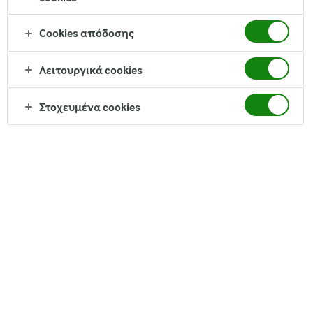
Cookies απόδοσης
Λειτουργικά cookies
Όλη η απόλαυση του τυριού cottage με τα χαμηλότερα
λιπαρά στην αγορά και με την υψηλότερη
Στοχευμένα cookies
περιεκτικότητα σε πρωτεΐνη (ανά 100γρ.). Μια
εξαιρετική εναλλακτική για όσους προσέχουν τη
διατροφή τους και αθλούνται.