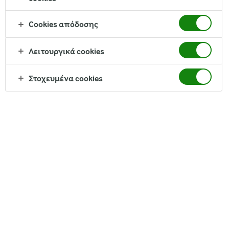
* 350ml ρόφημα Arla Protein (γεύση σοκολάτα)
Cookies απόδοσης
* 350γρ. μαύρη σοκολάτα χωρίς ζάχαρη
* 80γρ. πρωτεΐνη ορού γάλακτος
(προαιρετικά)
Λειτουργικά cookies
* 400γρ. μπισκότα digestive light
Στοχευμένα cookies
Για την Επικάλυψη:
* Το 1/4 του μείγματος σοκολάτας-πρωτεΐνης που κρατήσατε
* 15γρ τριμμένη καρύδα (προαιρετικά)
Οδηγίες
1. Καλύψτε μια μακρόστενη φόρμα για κέικ (περίπου 23x13 εκ.)
με λαδόκολλα.
2. Σε ένα μεγάλο μπολ, σπάστε τα 400γρ. μπισκότα digestive σε
μικρά κομμάτια. Αφήστε τα στην άκρη.
3. Λιώστε τα 350γρ. μαύρης σοκολάτας χωρίς ζάχαρη σε ένα
πυρίμαχο μπολ πάνω από μια κατσαρόλα με νερό που σιγοβράζει
(bain-marie).