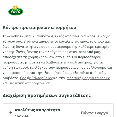
EL
Κέντρο προτιμήσεων απορρήτου
Τα «cookies» (μτφ. «μπισκότα»), εκτός από τέλειο συνοδευτικό για
το γάλα σας, είναι ένα απαραίτητο εργαλείο για εμάς, το οποίο μας
δίνει τη δυνατότητα να σας προσφέρουμε την καλύτερη εμπειρία
Πρωτεϊνική
χρήσης. Συνεχίζοντας την πλοήγησή σας στον ιστότοπό μας,
ΔΟΎΚΙΣΣΑ ΣΟΚΟΛΆΤΑΣ
αποδέχεστε τη χρήση «cookies» από εμάς. Για περισσότερες
πληροφορίες μπορείτε να διαβάσετε την πολιτική μας, για τη
χρήση των cookies. Ο όγκος των πληροφοριών που συλλέγουμε και
χρησιμοποιούμε για την εξυπηρέτησή σας, εξαρτάται από εσάς.
Διαβάστε
Google Privacy Policy
και την
πολιτική μας για τα cookie
και
πολιτική απορρήτου
μας
Διαχείριση προτιμήσεων συγκατάθεσης
Arla
›
Συνταγές με Arla® Protein
›
Απολύτως απαραίτητα
Πάντα ενεργό
cookies
Υλικά