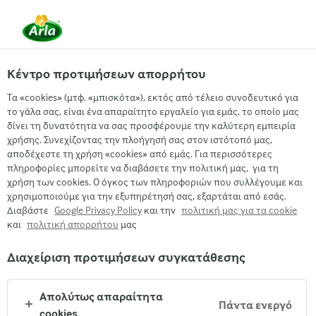
EL
Κέντρο προτιμήσεων απορρήτου
Τα «cookies» (μτφ. «μπισκότα»), εκτός από τέλειο συνοδευτικό για
το γάλα σας, είναι ένα απαραίτητο εργαλείο για εμάς, το οποίο μας
δίνει τη δυνατότητα να σας προσφέρουμε την καλύτερη εμπειρία
ΣΆΝΤΟΥΙΤΣ ΜΕ ARLA ΦΡΈΣΚΟ ΤΥΡΊ
χρήσης. Συνεχίζοντας την πλοήγησή σας στον ιστότοπό μας,
ΚΡΈΜΑ & ΑΒΟΚΆΝΤΟ
αποδέχεστε τη χρήση «cookies» από εμάς. Για περισσότερες
πληροφορίες μπορείτε να διαβάσετε την πολιτική μας, για τη
χρήση των cookies. Ο όγκος των πληροφοριών που συλλέγουμε και
χρησιμοποιούμε για την εξυπηρέτησή σας, εξαρτάται από εσάς.
Διαβάστε
Google Privacy Policy
και την
πολιτική μας για τα cookie
και
πολιτική απορρήτου
μας
Διαχείριση προτιμήσεων συγκατάθεσης
Arla
›
Συνταγες
›
Απολύτως απαραίτητα
Πάντα ενεργό
cookies
Θέλετε να ανεβείτε επίπεδο στο γεύμα σας; 🥑