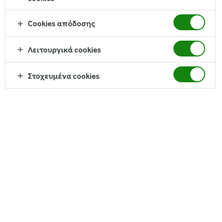
Cookies απόδοσης
Δημιουργήστε ένα απλά νόστιμο και ικανοποιητικό σάντουιτς με
Arla φρέσκο τυρί κρέμα, ντομάτα και αβοκάντο σε ψωμί της
Λειτουργικά cookies
επιλογής σας.
Στοχευμένα cookies
Χρόνος:
15 λεπτά
Συστατικά
2 φέτες ψωμί με προζύμι
50g
Arla φρέσκο τυρί κρέμα